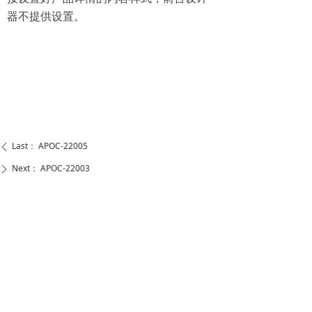
器不提供设置。
Last：
APOC-22005
ꄴ
Next：
APOC-22003
ꄲ
WENZHOU ANASON AUTO PARTS CO.,LTD
Add: Sandu Zone of Chenzhaiwang, Tangxia Ruian
Zhejiang(325204) China
Tel： +86-577-66610515
Email：sales@anason.com.cn
Skype：ansparts_1