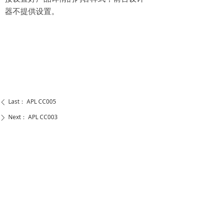
器不提供设置。
Last：
APL CC005
ꄴ
Next：
APL CC003
ꄲ
WENZHOU ANASON AUTO PARTS CO.,LTD
Add: Sandu Zone of Chenzhaiwang, Tangxia Ruian
Zhejiang(325204) China
Tel： +86-577-66610515
Email：sales@anason.com.cn
Skype：ansparts_1