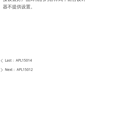
器不提供设置。
Last：
APL15014
ꄴ
Next：
APL15012
ꄲ
WENZHOU ANASON AUTO PARTS CO.,LTD
Add: Sandu Zone of Chenzhaiwang, Tangxia Ruian
Zhejiang(325204) China
Tel： +86-577-66610515
Email：sales@anason.com.cn
Skype：ansparts_1