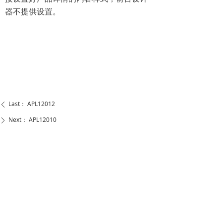
器不提供设置。
Last：
APL12012
ꄴ
Next：
APL12010
ꄲ
WENZHOU ANASON AUTO PARTS CO.,LTD
Add: Sandu Zone of Chenzhaiwang, Tangxia Ruian
Zhejiang(325204) China
Tel： +86-577-66610515
Email：sales@anason.com.cn
Skype：ansparts_1