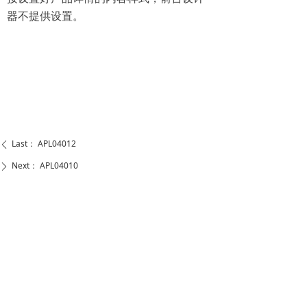
器不提供设置。
Last：
APL04012
ꄴ
Next：
APL04010
ꄲ
WENZHOU ANASON AUTO PARTS CO.,LTD
Add: Sandu Zone of Chenzhaiwang, Tangxia Ruian
Zhejiang(325204) China
Tel： +86-577-66610515
Email：sales@anason.com.cn
Skype：ansparts_1